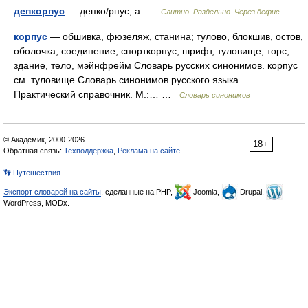
депкорпус
— депко/рпус, а …
Слитно. Раздельно. Через дефис.
корпус
— обшивка, фюзеляж, станина; тулово, блокшив, остов,
оболочка, соединение, спорткорпус, шрифт, туловище, торс,
здание, тело, мэйнфрейм Словарь русских синонимов. корпус
см. туловище Словарь синонимов русского языка.
Практический справочник. М.:… …
Словарь синонимов
© Академик, 2000-2026
18+
Обратная связь:
Техподдержка
,
Реклама на сайте
👣 Путешествия
Экспорт словарей на сайты
, сделанные на PHP,
Joomla,
Drupal,
WordPress, MODx.